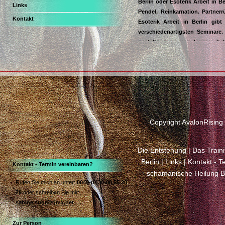
Berlin oder Esoterik Arbeit in B
Links
Pendel, Reinkarnation. Partner
Kontakt
Esoterik Arbeit in Berlin gi
verschiedenartigsten Seminare.
gestalten kann man diverses Zub
Esoterik Arbeit Berlin bedeut
Chakraarbeit. Und was zeichnet
Ausbildung, eine langjährige E
Voraussetzung für eine erfolgre
Berlin informieren, kommen Sie 
Seminare zu Energietherapie
Poweressenzen von Avalonrisi
Copyright AvalonRising 
Stressabbau hilft, dass wir in 
Energietherapie unsere Energie 
erreichen. In den Seminaren li
Die Entstehung
|
Das Train
jeweiligen Seminar richtet sich d
Berlin
|
Links
|
Kontakt - T
Kontakt - Termin vereinbaren?
Arbeit in Berlin – das bedeuteu
schamanische Heilung Be
meinem Kontaktformular. Sichwor
Rufen Sie mich an unter:
0049-(0)30-88 55 20
Seminare zur Esoterik Arbeit
79
oder schreiben Sie mir:
sabine.suhr@gmx.net
Sollten Sie noch Fragen zur Es
mich auch telefonisch erreichen.
Zur Person
Interesse und Ihre Anfrage.