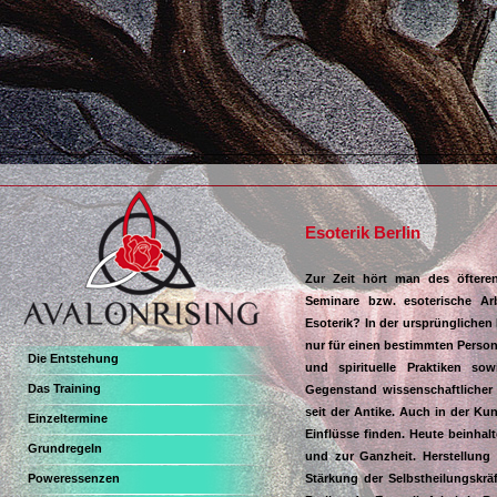
Esoterik Berlin
Zur Zeit hört man des öfteren 
Seminare bzw. esoterische Ar
Esoterik? In der ursprünglichen
nur für einen bestimmten Persone
Die Entstehung
und spirituelle Praktiken so
Das Training
Gegenstand wissenschaftlicher
seit der Antike. Auch in der Kun
Einzeltermine
Einflüsse finden. Heute beinhalt
Grundregeln
und zur Ganzheit. Herstellung 
Poweressenzen
Stärkung der Selbstheilungskr