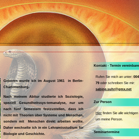
Kontakt - Termin vereinbar
Rufen Sie mich an unter:
004
Geboren wurde ich im August 1961 in Berlin-
79
oder schreiben Sie mir:
Charlottenburg.
sabine.suhr@gmx.net
Nach meinem Abitur studierte ich Soziologie,
Zur Person
speziell Gesundheitssys-temanalyse, nur um
nach fünf Semestern festzustellen, dass ich
Hier
finden Sie alle wichtigen
nicht mit Theorien über Systeme und Menschen,
um meine Person.
sondern mit Menschen direkt arbeiten wollte.
Daher wechselte ich in ein Lehramtsstudium für
Seminartermine
Biologie und Geschichte.