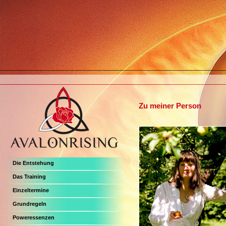
Zu meiner Person
Die Entstehung
Das Training
Einzeltermine
Grundregeln
Poweressenzen