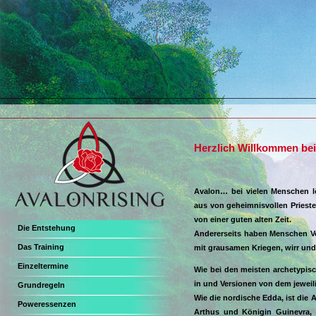
Herzlich Willkommen bei
Avalon… bei vielen Menschen lö
aus von geheimnisvollen Priest
von einer guten alten Zeit.
Die Entstehung
Andererseits haben Menschen V
Das Training
mit grausamen Kriegen, wirr und
Einzeltermine
Wie bei den meisten archetypisc
in und Versionen von dem jeweil
Grundregeln
Wie die nordische Edda, ist di
Poweressenzen
Arthus und Königin Guinevra, 