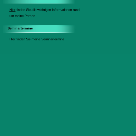
Grundlage für ein gerechteres 
Hier
finden Sie alle wichtigen Informationen rund
Leben gelegt: aus der Tradition
um meine Person.
Fast wurde der Traum einer neu
Ziel scheiterte die Mission. Sie 
Seminartermine
Spuren zum Ursprung heute fast
Hier
finden Sie meine Seminartermine.
�ber 1000 Jahre sind seitdem v
Kommt uns das trotzdem irge
Menschen heute das deutliche
unsere ganze Kultur vollkomm
Raffsucht, Egoismus und maßlose
längst nicht mehr viel zu sagen.
Erneut werden Frauen und Kinder
Die Umwelt ist vergiftet. Mens
Wut wächst.
Allerdings ist der Einsatz di
begrenztes Phänomen in einem L
sich und die gesamte Menschhe
Hilfe.
Es ist Zeit, dass wieder mutige
Aber diesmal geht es nicht um e